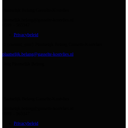
Plaatselijk Belang Gasselte-Kostvlies
plaatselijk.belang@gasselte-kostvlies.nl
0599 – 565347
Privacybeleid
© {current_year} Plaatselijk Belang Gasselte-Kostvlies
plaatselijk.belang@gasselte-kostvlies.nl
Volg Plaatselijk Belang
Plaatselijk Belang Gasselte-Kostvlies
plaatselijk.belang@gasselte-kostvlies.nl
0599 – 565347
Privacybeleid