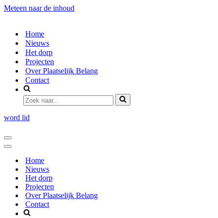
Meteen naar de inhoud
Home
Nieuws
Het dorp
Projecten
Over Plaatselijk Belang
Contact
Zoek
naar...
word lid
Navigatie
Menu
Navigatie
Menu
Home
Nieuws
Het dorp
Projecten
Over Plaatselijk Belang
Contact