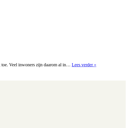
Kom
 toe. Veel inwoners zijn daarom al in…
Lees verder »
30
november
naar
de
inloopavond
energie