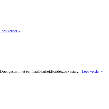
Gasselte:
samen
werken
aan
duurzam
energie
Voedselbos
Lees verder »
Gasselte
Ene
 Doet gestart met een haalbaarheidsonderzoek naar…
Lees verder »
del
en
buur