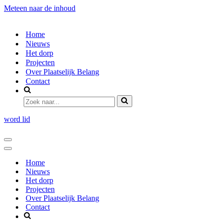
Meteen naar de inhoud
Home
Nieuws
Het dorp
Projecten
Over Plaatselijk Belang
Contact
Zoek
naar...
word lid
Navigatie
Menu
Navigatie
Menu
Home
Nieuws
Het dorp
Projecten
Over Plaatselijk Belang
Contact