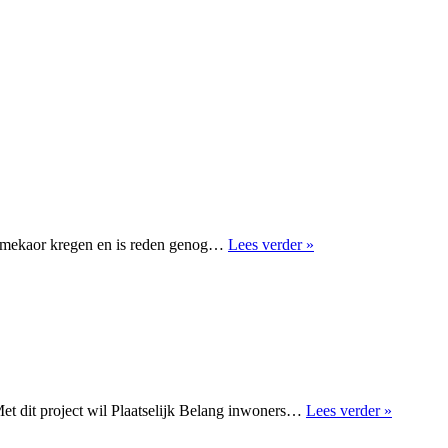
Werkgroep
ur mekaor kregen en is reden genog…
Lees verder »
Energie
&
Duurzaamheid
in
Van
wel
bi’j
der
iene
Collectie
Met dit project wil Plaatselijk Belang inwoners…
Lees verder »
zonneda
in