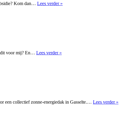
Inloopspreekuur
iesubsidie? Kom dan…
Lees verder »
Drents
Energieloket
Informatieavond
t dit voor mij? En…
Lees verder »
Energie
in
de
buurt
op
vrijdag
26
september
Presenta
r een collectief zonne-energiedak in Gasselte.…
Lees verder »
informa
zonne-
energie