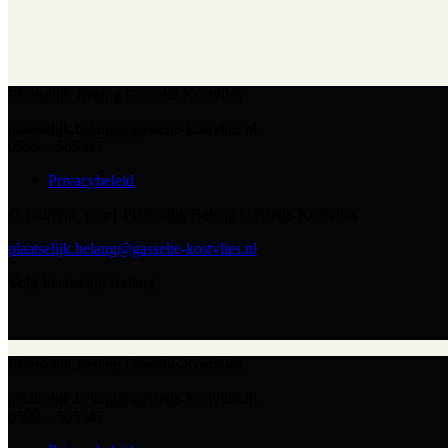
Plaatselijk Belang Gasselte-Kostvlies
plaatselijk.belang@gasselte-kostvlies.nl
0599 – 565347
Privacybeleid
© {current_year} Plaatselijk Belang Gasselte-Kostvlies
plaatselijk.belang@gasselte-kostvlies.nl
Volg Plaatselijk Belang
Plaatselijk Belang Gasselte-Kostvlies
plaatselijk.belang@gasselte-kostvlies.nl
0599 – 565347